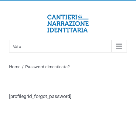
Salta
al
contenuto
Vai a...
Home
/
Password dimenticata?
[profilegrid_forgot_password]